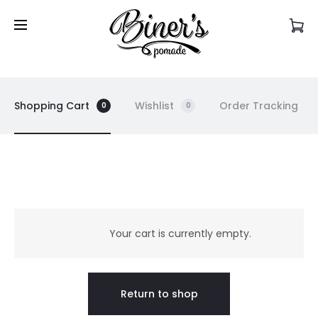
Commandez en ligne et récupérez votre produit
en magasin!
Shopping Cart
Wishlist
Order Tracking
0
0
C
a
Your cart is currently empty.
r
Return to shop
t