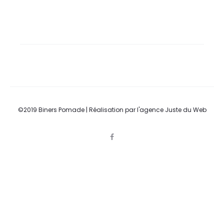
©2019 Biners Pomade | Réalisation par l'agence Juste du Web
F
a
c
e
b
o
o
k