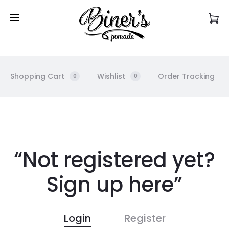
Commandez en ligne et récupérez votre produit
en magasin!
Shopping Cart
Wishlist
Order Tracking
0
0
M
y
“Not registered yet?
a
Sign up here”
c
Login
Register